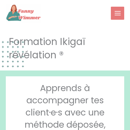
Aller
au
contenu
Formation Ikigaï
révélation ®
Apprends à
accompagner tes
client·e·s avec une
méthode déposée,