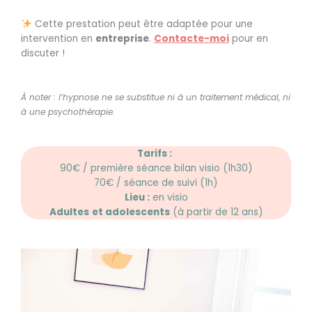
Cette prestation peut être adaptée pour une
intervention en
entreprise
.
Contacte-moi
pour en
discuter !
À noter : l
’hypnose ne se substitue ni à un traitement médical, ni
à une psychothérapie.
Tarifs :
90€ / première séance bilan visio (1h30)
70€ / séance de suivi (1h)
Lieu :
en visio
Adultes
et adolescents
(à partir de 12 ans)