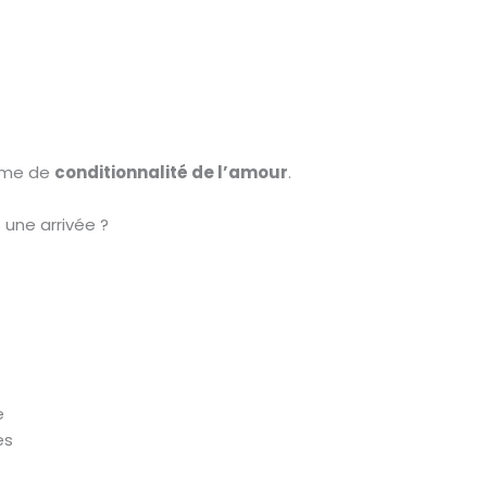
orme de
conditionnalité de l’amour
.
 une arrivée ?
e
es