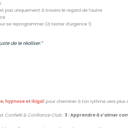
i
et pas uniquement à travers le regard de l’autre
nce
our se reprogrammer (à tester d’urgence !)
ste de le réaliser.”
e, hypnose et Ikigaï
pour cheminer à ton rythme vers plus d
ast
Confetti & Confiance Club
:
3 : Apprendre à s’aimer co