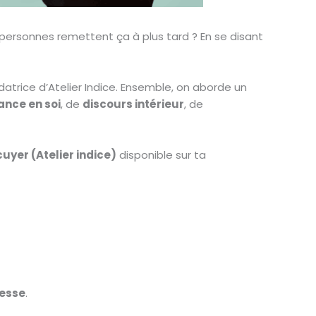
e personnes remettent ça à plus tard ? En se disant
atrice d’Atelier Indice. Ensemble, on aborde un
ance en soi
, de
discours intérieur
, de
yer (Atelier indice)
disponible sur ta
resse
.