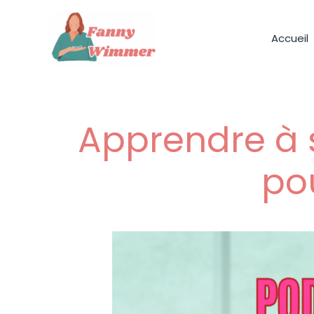
Aller
au
Accueil
contenu
Apprendre à s
pou