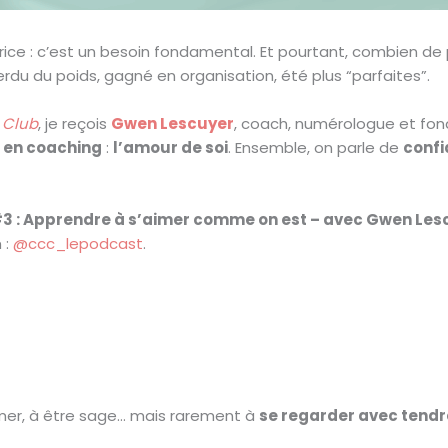
aprice : c’est un besoin fondamental. Et pourtant, combien d
erdu du poids, gagné en organisation, été plus “parfaites”.
 Club
, je reçois
Gwen Lescuyer
, coach, numérologue et fond
 en coaching
:
l’amour de soi
. Ensemble, on parle de
confi
3 : Apprendre à s’aimer comme on est – avec Gwen Lescu
 :
@ccc_lepodcast
.
rmer, à être sage… mais rarement à
se regarder avec tend