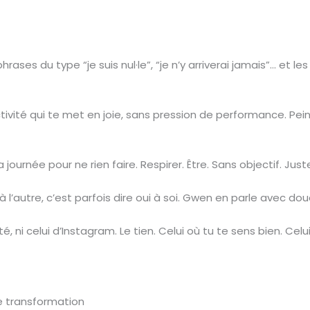
phrases du type “je suis nul·le”, “je n’y arriverai jamais”… et 
ctivité qui te met en joie, sans pression de performance. Pei
ournée pour ne rien faire. Respirer. Être. Sans objectif. Just
à l’autre, c’est parfois dire oui à soi. Gwen en parle avec dou
été, ni celui d’Instagram. Le tien. Celui où tu te sens bien. C
e transformation