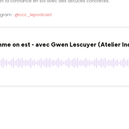
t la confiance en soi avec des astuces concrètes.
agram :
@ccc_lepodcast