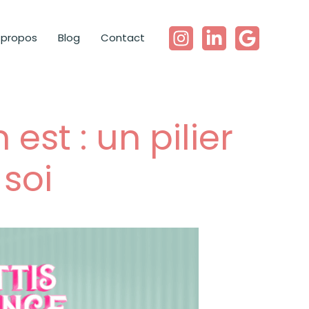
 propos
Blog
Contact
st : un pilier
 soi