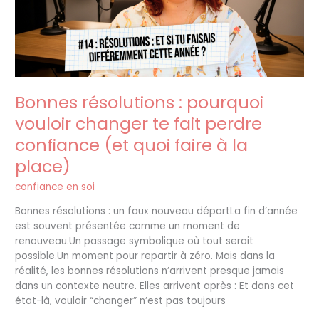
te
fait
perdre
confiance
(et
quoi
Bonnes résolutions : pourquoi
faire
à
vouloir changer te fait perdre
la
confiance (et quoi faire à la
place)
place)
confiance en soi
Bonnes résolutions : un faux nouveau départLa fin d’année
est souvent présentée comme un moment de
renouveau.Un passage symbolique où tout serait
possible.Un moment pour repartir à zéro. Mais dans la
réalité, les bonnes résolutions n’arrivent presque jamais
dans un contexte neutre. Elles arrivent après : Et dans cet
état-là, vouloir “changer” n’est pas toujours