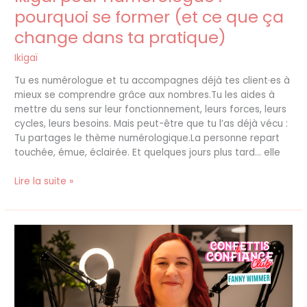
ta
pourquoi se former (et ce que ça
pratique)
change dans ta pratique)
Ikigaï
Tu es numérologue et tu accompagnes déjà tes client·es à
mieux se comprendre grâce aux nombres.Tu les aides à
mettre du sens sur leur fonctionnement, leurs forces, leurs
cycles, leurs besoins. Mais peut-être que tu l’as déjà vécu :
Tu partages le thème numérologique.La personne repart
touchée, émue, éclairée. Et quelques jours plus tard… elle
Lire la suite »
Bonnes
résolutions
:
pourquoi
vouloir
changer