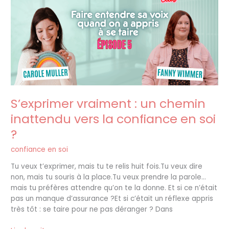
un
chemin
inattendu
vers
la
confiance
en
soi
?
S’exprimer vraiment : un chemin
inattendu vers la confiance en soi
?
confiance en soi
Tu veux t’exprimer, mais tu te relis huit fois.Tu veux dire
non, mais tu souris à la place.Tu veux prendre la parole…
mais tu préfères attendre qu’on te la donne. Et si ce n’était
pas un manque d’assurance ?Et si c’était un réflexe appris
très tôt : se taire pour ne pas déranger ? Dans