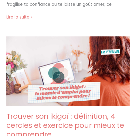
fragilise ta confiance ou te laisse un goût amer, ce
Lire la suite »
Trouver
son
ikigaï
:
définition,
4
cercles
et
exercice
pour
mieux
te
Trouver son ikigaï : définition, 4
comprendre
cercles et exercice pour mieux te
comprendre