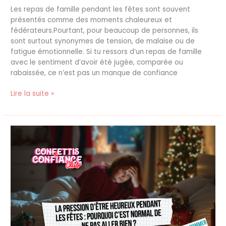
Les repas de famille pendant les fêtes sont souvent
présentés comme des moments chaleureux et
fédérateurs.Pourtant, pour beaucoup de personnes, ils
sont surtout synonymes de tension, de malaise ou de
fatigue émotionnelle. Si tu ressors d’un repas de famille
avec le sentiment d’avoir été jugée, comparée ou
rabaissée, ce n’est pas un manque de confiance
Lire la suite »
La
pression
d’être
heureux
pendant
les
fêtes
:
pourquoi
c’est