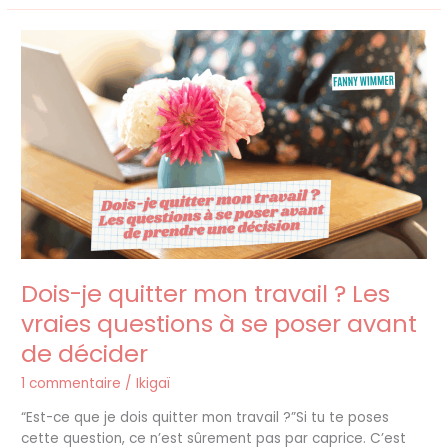
Dois-
je
quitter
mon
travail
?
Les
vraies
questions
à
se
poser
Dois-je quitter mon travail ? Les
avant
de
vraies questions à se poser avant
décider
de décider
1 commentaire
/
Ikigaï
“Est-ce que je dois quitter mon travail ?”Si tu te poses
cette question, ce n’est sûrement pas par caprice. C’est