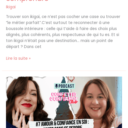
Ikigaï
Trouver son ikigaï, ce n’est pas cocher une case ou trouver
“le métier parfait”.C’est surtout te reconnecter à une
boussole intérieure : celle qui t’aide à faire des choix plus
alignés, plus cohérents, plus respectueux de qui tu es. Et si
ton ikigaï n’était pas une destination… mais un point de
départ ? Dans cet
Lire la suite »
Comment
aimer
sans
se
perdre
:
confiance
et
relations