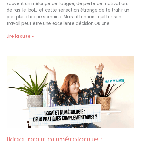
souvent un mélange de fatigue, de perte de motivation,
de ras-le-bol… et cette sensation étrange de te trahir un
peu plus chaque semaine. Mais attention : quitter son
travail peut être une excellente décision.Ou une
Lire la suite »
Ikigaï
pour
numérologue
:
pourquoi
se
former
(et
ce
que
ça
change
Ikigaï pour numérologue :
dans