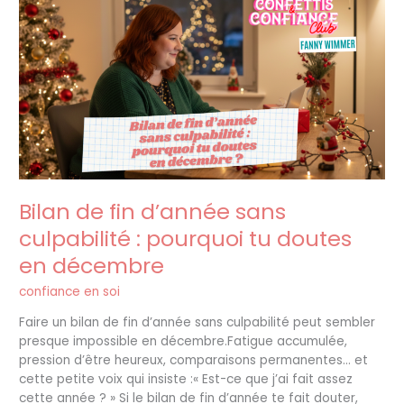
de
fin
d’année
sans
culpabilité
:
pourquoi
tu
doutes
en
décembre
Bilan de fin d’année sans
culpabilité : pourquoi tu doutes
en décembre
confiance en soi
Faire un bilan de fin d’année sans culpabilité peut sembler
presque impossible en décembre.Fatigue accumulée,
pression d’être heureux, comparaisons permanentes… et
cette petite voix qui insiste :« Est-ce que j’ai fait assez
cette année ? » Si le bilan de fin d’année te fait douter,